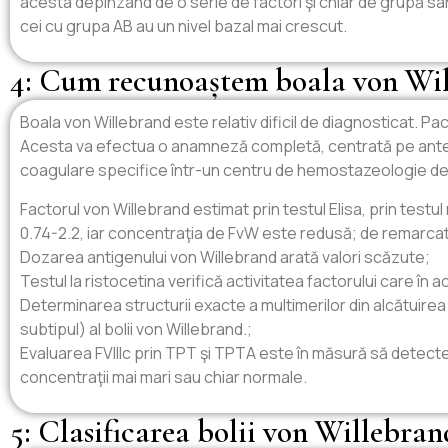
acesta depinzând de o serie de factori şi chiar de grupă sang
cei cu grupa AB au un nivel bazal mai crescut.
4: Cum recunoaștem boala von Wi
Boala von Willebrand este relativ dificil de diagnosticat. P
Acesta va efectua o anamneză completă, centrată pe antec
coagulare specifice într-un centru de hemostazeologie de 
Factorul von Willebrand estimat prin testul Elisa, prin testu
0.74-2.2, iar concentraţia de FvW este redusă; de remarcat î
Dozarea antigenului von Willebrand arată valori scăzute;
Testul la ristocetina verifică activitatea factorului care în
Determinarea structurii exacte a multimerilor din alcătuirea
subtipul) al bolii von Willebrand.;
Evaluarea FVIIIc prin TPT şi TPTA este în măsură să detect
concentraţii mai mari sau chiar normale.
5: Clasificarea bolii von Willebran