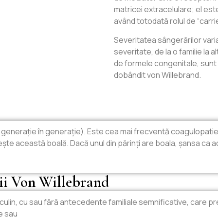
matricei extracelulare; el es
având totodată rolul de “carrie
Severitatea sângerărilor vari
severitate, de la o familie la alt
de formele congenitale, sunt
dobândit von Willebrand.
 generație în generație). Este cea mai frecventă coagulopatie 
e această boală. Dacă unul din părinți are boala, șansa ca ac
lii Von Willebrand
ulin, cu sau fără antecedente familiale semnificative, care pr
e sau