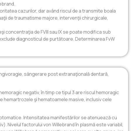
lebrand.
ritatea cazurilor, dar având riscul de a transmite boala
aţii de traumatisme majore, intervenţii chirurgicale,
şi concentraţia de FVIII sau IX se poate modifica sub
nu exclude diagnosticul de purtătoare. Determinarea FvW
ingivoragie, sângerare post extranaţională dentară,
c hemoragic negativ, în timp ce tipul 3 are riscul hemoragic
are hemartrozele şi hematoamele masive, inclusiv cele
mptomatice. Intensitatea manifestărilor se atenuează cu
iv). Nivelul factorului von Willebrand în plasmă este variabil,