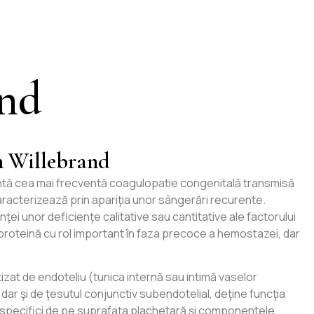
and
n Willebrand
ntă cea mai frecventă coagulopatie congenitală transmisă
racterizează prin apariţia unor sângerări recurente.
ei unor deficienţe calitative sau cantitative ale factorului
proteină cu rol important în faza precoce a hemostazei, dar
izat de endoteliu (tunica internă sau intimă vaselor
dar şi de ţesutul conjunctiv subendotelial, deţine funcţia
i specifici de pe suprafaţa plachetară şi componentele