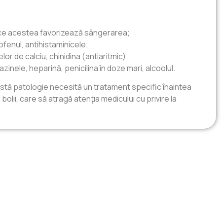
arece acestea favorizează sângerarea;
fenul, antihistaminicele;
r de calciu, chinidina (antiaritmic).
zinele, heparină, penicilina în doze mari, alcoolul.
astă patologie necesită un tratament specific înaintea
bolii, care să atragă atenţia medicului cu privire la