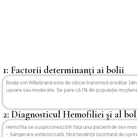
1: Factorii determinanți ai bolii
Boala von Willebrand este de obicei transmisă ereditar (din
ușoare sau moderate. Se pare că 1% din populație moșteneșt
2: Diagnosticul Hemofiliei şi al bo
Hemofilia se suspicionează în faţa unui pacient de sex masc
– Sângerare exteriorizată, fără tendinţă spontană de oprir