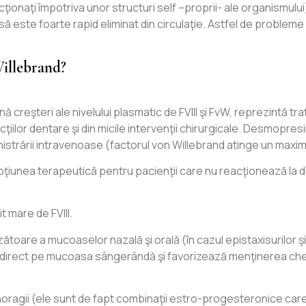
ecţionaţi împotriva unor structuri self –proprii- ale organismulu
nsă este foarte rapid eliminat din circulaţie. Astfel de probleme
Willebrand?
reşteri ale nivelului plasmatic de FVIII şi FvW, reprezintă tra
iilor dentare şi din micile intervenţii chirurgicale. Desmopres
nistrării intravenoase (factorul von Willebrand atinge un maxim
pţiunea terapeutică pentru pacienţii care nu reacţionează la d
t mare de FVIII.
oare a mucoaselor nazală şi orală (în cazul epistaxisurilor şi g
direct pe mucoasa sângerândă şi favorizează menţinerea cheagul
oragii (ele sunt de fapt combinaţii estro-progesteronice care