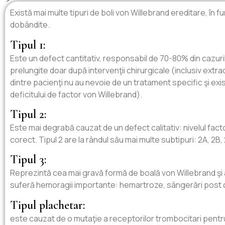
Există mai multe tipuri de boli von Willebrand ereditare, în func
dobândite.
Tipul 1:
Este un defect cantitativ, responsabil de 70-80% din cazuril
prelungite doar după intervenţii chirurgicale (inclusiv ex
dintre pacienţi nu au nevoie de un tratament specific şi exi
deficitului de factor von Willebrand).
Tipul 2:
Este mai degrabă cauzat de un defect calitativ: nivelul fact
corect. Tipul 2 are la rândul său mai multe subtipuri: 2A, 2B,
Tipul 3:
Reprezintă cea mai gravă formă de boală von Willebrand şi as
suferă hemoragii importante: hemartroze, sângerări post ch
Tipul plachetar:
este cauzat de o mutaţie a receptorilor trombocitari pentr