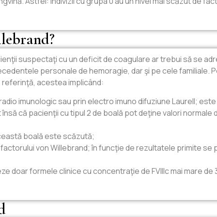
vină. Astfel: indivizii cu grupa 0 au un nivel mai scăzut de fa
llebrand?
acienţii suspectaţi cu un deficit de coagulare ar trebui să se a
edentele personale de hemoragie, dar şi pe cele familiale. P
referinţă, acestea implicând:
l radio imunologic sau prin electro imuno difuziune Laurell; este
nsă că pacienţii cu tipul 2 de boală pot deţine valori normale
 această boală este scăzută;
 factorului von Willebrand; în funcţie de rezultatele primite s
eze doar formele clinice cu concentraţie de FVIIIc mai mare de
d