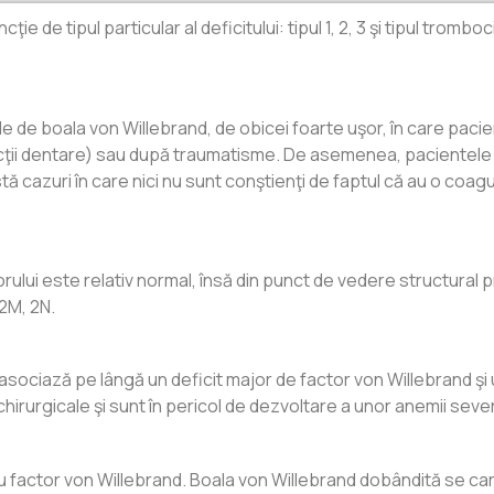
ţie de tipul particular al deficitului: tipul 1, 2, 3 şi tipul tromb
e de boala von Willebrand, de obicei foarte uşor, în care pacien
tracţii dentare) sau după traumatisme. De asemenea, pacientel
stă cazuri în care nici nu sunt conştienţi de faptul că au o coa
orului este relativ normal, însă din punct de vedere structural 
 2M, 2N.
ociază pe lângă un deficit major de factor von Willebrand şi un
irurgicale şi sunt în pericol de dezvoltare a unor anemii seve
u factor von Willebrand. Boala von Willebrand dobândită se car