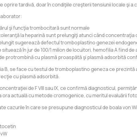
rire tardivă, doar în condiţiile creşterii tensiunii locale şi a
laborator:
ărul şi funcţia trombocitară sunt normale
 toleranţă la heparină sunt prelungiţi atunci când concentraţia
elungit sugerează defectul tromboplastino genezei endogene,
situează în jur de 100/1 milion de locuitori, hemofilia A fiind d
 de protrombină cu plasmă proaspătă şi plasmă adsorbită confi
lia B, se face cu testul de tromboplastino geneza ce prezintă a
orecţie cu plasmă adsorbită.
entraţiei de F VIII sau IX, ce confirmă diagnosticul, permițând
ora actuală cu metode cromogenice, cu meritul evaluării foto
 toate cazurile în care se presupune diagnosticul de boala von
stocetin
 FvW