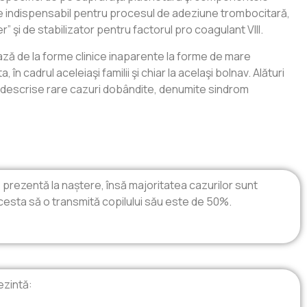
te indispensabil pentru procesul de adeziune trombocitară,
r” şi de stabilizator pentru factorul pro coagulant VIII.
ază de la forme clinice inaparente la forme de mare
a, în cadrul aceleiaşi familii şi chiar la acelaşi bolnav. Alături
 descrise rare cazuri dobândite, denumite sindrom
prezentă la naștere, însă majoritatea cazurilor sunt
esta să o transmită copilului său este de 50%.
ezintă: