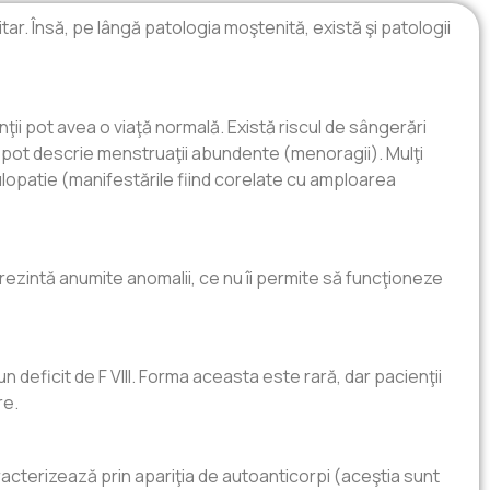
ocitar. Însă, pe lângă patologia moştenită, există şi patologii
ţii pot avea o viaţă normală. Există riscul de sângerări
e pot descrie menstruaţii abundente (menoragii). Mulţi
gulopatie (manifestările fiind corelate cu amploarea
prezintă anumite anomalii, ce nu îi permite să funcţioneze
 deficit de F VIII. Forma aceasta este rară, dar pacienţii
re.
acterizează prin apariţia de autoanticorpi (aceştia sunt