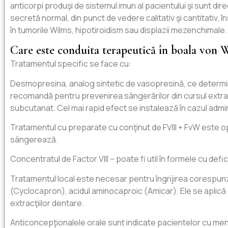
anticorpi produşi de sistemul imun al pacientului şi sunt dir
secretă normal, din punct de vedere calitativ şi cantitativ, î
în tumorile Wilms, hipotiroidism sau displazii mezenchimale.
Care este conduita terapeutică în boala von 
Tratamentul specific se face cu:
Desmopresina, analog sintetic de vasopresină, ce determină c
recomandă pentru prevenirea sângerărilor din cursul extracţ
subcutanat. Cel mai rapid efect se instalează în cazul admi
Tratamentul cu preparate cu conţinut de FVIII + FvW este o
sângerează.
Concentratul de Factor VIII – poate fi util în formele cu defici
Tratamentul local este necesar pentru îngrijirea corespunzăt
(Cyclocapron), acidul aminocaproic (Amicar). Ele se aplică 
extracţiilor dentare.
Anticoncepţionalele orale sunt indicate pacientelor cu men