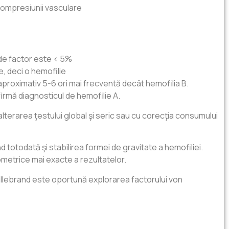
 compresiunii vasculare
 de factor este < 5%
 deci o hemofilie
e aproximativ 5-6 ori mai frecventă decât hemofilia B.
rmă diagnosticul de hemofilie A.
lterarea ţestului global şi seric sau cu corecţia consumului
 totodată şi stabilirea formei de gravitate a hemofiliei.
metrice mai exacte a rezultatelor.
 Willebrand este oportună explorarea factorului von