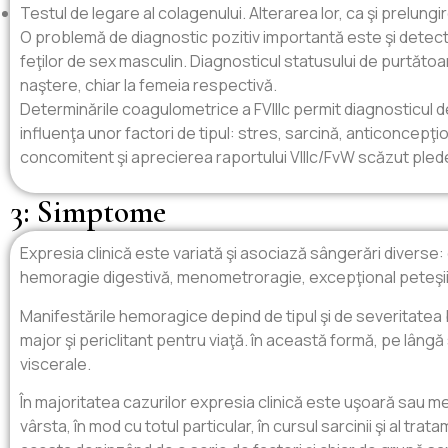
Testul de legare al colagenului. Alterarea lor, ca şi prelun
O problemă de diagnostic pozitiv importantă este şi detecta
feţilor de sex masculin. Diagnosticul statusului de purtătoa
naştere, chiar la femeia respectivă.
Determinările coagulometrice a FVIIIc permit diagnosticul d
influenţa unor factori de tipul: stres, sarcină, anticoncep
concomitent şi aprecierea raportului VIIIc/FvW scăzut pled
3: Simptome
Expresia clinică este variată şi asociază sângerări diver
hemoragie digestivă, menometroragie, excepţional peteşii)
Manifestările hemoragice depind de tipul şi de severitatea bol
major şi periclitant pentru viaţă. în această formă, pe lân
viscerale.
În majoritatea cazurilor expresia clinică este uşoară sau 
vârsta, în mod cu totul particular, în cursul sarcinii şi al tr