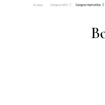
Acasa
Despre ARH
Despre Hemofilie
Bo