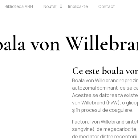
Biblioteca ARH
Noutăți
Implica-te
Contact
ala von Willebr
Ce este boala vo
Boala von Willebrand reprezi
autozomal dominant, ce se ca
Acestea se datorează existenţ
von Willebrand (FvW), o glico
şi în procesul de coagulare.
Factorul von Willebrand sintet
sangvine), de megacariocite, 
de mediator dintre receptori