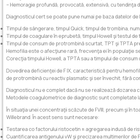
– Hemoragie profundă, provocată, extensivă, cu tendinţa de op
Diagnosticul cert se poate pune numai pe baza datelor de 
Timpul de sângerare, timpul Quick, timpul de trombina, num
Timpul de coagulare în eprubetă, timpul Howell şi testul de
Timpul de consum de protrombină scurtat, TPT şi TPTA pr
Hemofilia este o afecţiune rară, frecvenţa ei în populaţie se 
Corecţia timpului Howell, a TPTA sau a timpului de consum
Dovedirea deficienţei de F IX, caracteristică pentru hemofi
de protrombină cu reactiv plasmatic şi ser învechit, fără c
Diagnosticul nu e complet dacă nu se realizează dozarea conc
Metodele coagulometrice de diagnostic sunt completate la 
În situaţia unei concentraţii scăzute de FVIII, precum şi în
Willebrand. În acest sens sunt necesare:
Testarea co factorului ristocetin ± agregarea indusă de ri
Cuantificarea antigenului vW şi precizarea multimerilor de