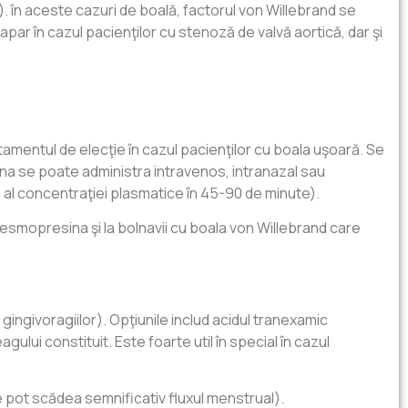
i). în aceste cazuri de boală, factorul von Willebrand se
 apar în cazul pacienţilor cu stenoză de valvă aortică, dar şi
tamentul de elecţie în cazul pacienţilor cu boala uşoară. Se
ina se poate administra intravenos, intranazal sau
 al concentraţiei plasmatice în 45-90 de minute).
esmopresina şi la bolnavii cu boala von Willebrand care
ingivoragiilor). Opţiunile includ acidul tranexamic
ui constituit. Este foarte util în special în cazul
 pot scădea semnificativ fluxul menstrual).