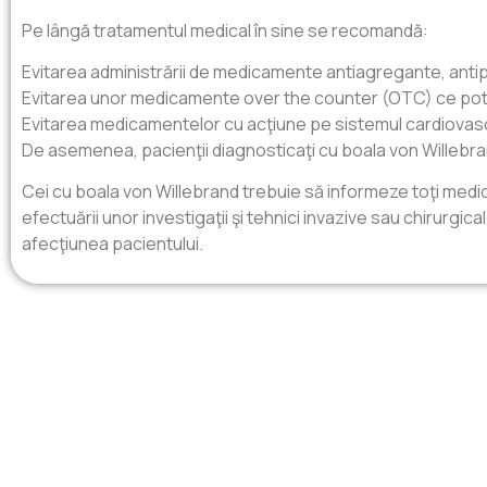
Pe lângă tratamentul medical în sine se recomandă:
Evitarea administrării de medicamente antiagregante, antip
Evitarea unor medicamente over the counter (OTC) ce pot de
Evitarea medicamentelor cu acţiune pe sistemul cardiovascula
De asemenea, pacienţii diagnosticaţi cu boala von Willebrand 
Cei cu boala von Willebrand trebuie să informeze toţi medic
efectuării unor investigaţii şi tehnici invazive sau chirurgica
afecţiunea pacientului.