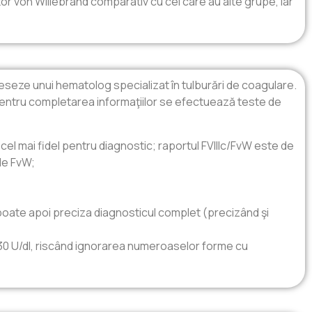
ctor von Willebrand comparativ cu cei care au alte grupe, iar
dreseze unui hematolog specializat în tulburări de coagulare.
entru completarea informaţiilor se efectuează teste de
 cel mai fidel pentru diagnostic; raportul FVIIIc/FvW este de
 de FvW;
e poate apoi preciza diagnosticul complet (precizând şi
 30 U/dl, riscând ignorarea numeroaselor forme cu