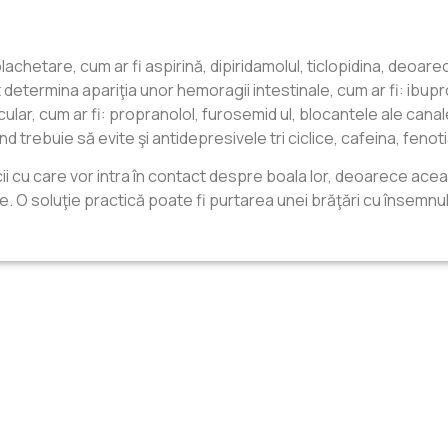
lachetare, cum ar fi aspirină, dipiridamolul, ticlopidina, deo
termina apariţia unor hemoragii intestinale, cum ar fi: ibupro
r, cum ar fi: propranolol, furosemid ul, blocantele ale canalelo
trebuie să evite şi antidepresivele tri ciclice, cafeina, fenotia
ii cu care vor intra în contact despre boala lor, deoarece ace
le. O soluţie practică poate fi purtarea unei brăţări cu însemnul 