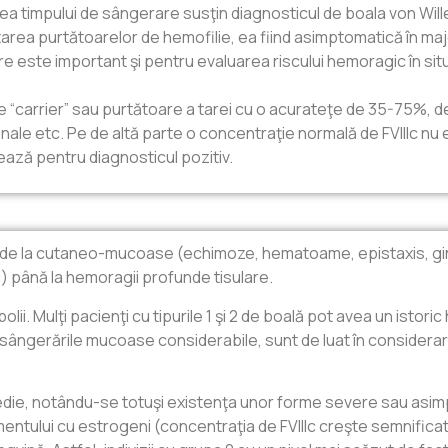
girea timpului de sângerare susţin diagnosticul de boala von Wil
rea purtătoarelor de hemofilie, ea fiind asimptomatică în majo
re este important şi pentru evaluarea riscului hemoragic în situ
e “carrier” sau purtătoare a tarei cu o acurateţe de 35-75%, de
ţionale etc. Pe de altă parte o concentraţie normală de FVIIIc 
ează pentru diagnosticul pozitiv.
se: de la cutaneo-mucoase (echimoze, hematoame, epistaxis, g
 până la hemoragii profunde tisulare.
ii. Mulţi pacienţi cu tipurile 1 şi 2 de boală pot avea un istori
gă sângerările mucoase considerabile, sunt de luat în consider
medie, notându-se totuşi existenţa unor forme severe sau asi
atamentului cu estrogeni (concentraţia de FVIIIc creşte semnificat